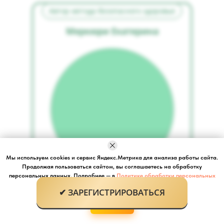
Автор метода безопасного здоровья
Меркюри Екатерина
Мы используем cookies и сервис Яндекс.Метрика для анализа работы сайта.
Продолжая пользоваться сайтом, вы соглашаетесь на обработку
персональных данных. Подробнее — в
Политике обработки персональных
Сертифицированный терапевт-
данных.
нутрициолог международной
квалификации
ПРИНЯТЬ
Дополнительно специализируется