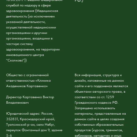
РФ.)
службой по надзору в сфере
здравоохранения (Медицинская
деятельность (за исключением
указанной деятельности,
осуществляемой медицинскими
организациями и другими
организациями, входящими в
частную систему
здравоохранения, на территории
инновационного центра
"Сколково"))
Общество с ограниченной
Вся информация, структура и
ответственностью «Клиника
дизайн, изложенные на данном
Академиков Картавенко»
сайте и его поддоменах являются
объектами авторского права, в
Директор Картавенко Виктор
соответствии со ст. 1259
Владиленович
Гражданского кодекса РФ.
Запрещено использовать
Юридический адрес: Россия,
материалы, представленные на
352831, Краснодарский край,
данном сайте в целях создания
Туапсинский р-он, село Небуг,
собственных образовательных
переулок Фонтанный дом 9, здание
продуктов (курсов, тренингов,
5-6
вебинаров, методичек и иных