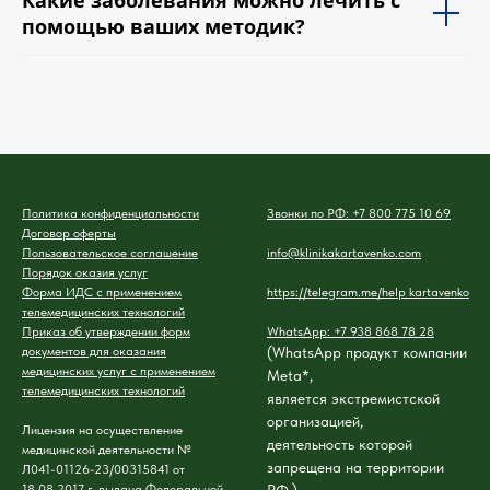
Какие заболевания можно лечить с
помощью ваших методик?
Политика конфиденциальности
Звонки по РФ: +7 800 775 10 69
Договор оферты
Пользовательское соглашение
info@klinikakartavenko.com
Порядок оказия услуг
Форма ИДС с применением
https://telegram.me/help_kartavenko
телемедицинских технологий
Приказ об утверждении форм
WhatsApp: +7 938 868 78 28
документов для оказания
(WhatsApp продукт компании
медицинских услуг с применением
Meta*,
телемедицинских технологий
является экстремистской
организацией,
Лицензия на осуществление
деятельность которой
медицинской деятельности №
запрещена на территории
Л041-01126-23/00315841 от
18.08.2017 г. выдана Федеральной